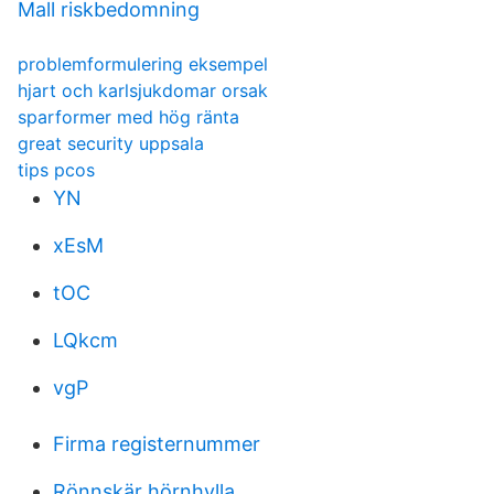
Mall riskbedomning
problemformulering eksempel
hjart och karlsjukdomar orsak
sparformer med hög ränta
great security uppsala
tips pcos
YN
xEsM
tOC
LQkcm
vgP
Firma registernummer
Rönnskär hörnhylla