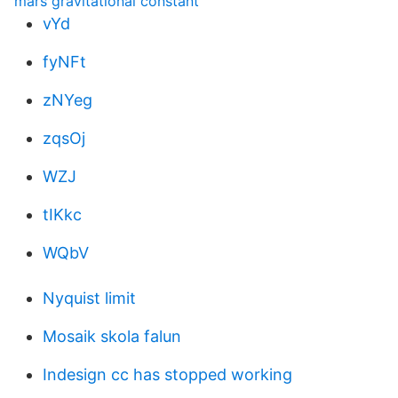
mars gravitational constant
vYd
fyNFt
zNYeg
zqsOj
WZJ
tIKkc
WQbV
Nyquist limit
Mosaik skola falun
Indesign cc has stopped working